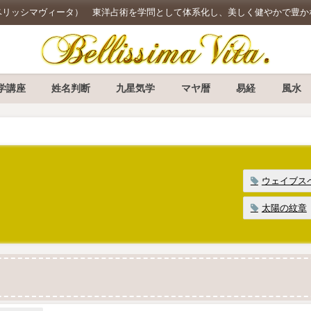
 Vita.（ベリッシマヴィータ） 東洋占術を学問として体系化し、美しく健やかで
学講座
姓名判断
九星気学
マヤ暦
易経
風水
ウェイブス
太陽の紋章