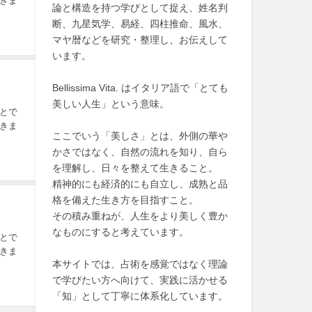
きま
論と構造を持つ学びとして捉え、姓名判
断、九星気学、易経、四柱推命、風水、
マヤ暦などを研究・整理し、お伝えして
います。
Bellissima Vita. はイタリア語で「とても
美しい人生」という意味。
とで
きま
ここでいう「美しさ」とは、外側の華や
かさではなく、自然の流れを知り、自ら
を理解し、日々を整えて生きること。
精神的にも経済的にも自立し、成熟と品
格を備えた生き方を目指すこと。
その積み重ねが、人生をより美しく豊か
なものにすると考えています。
とで
きま
本サイトでは、占術を感覚ではなく理論
で学びたい方へ向けて、実践に活かせる
「知」として丁寧に体系化しています。