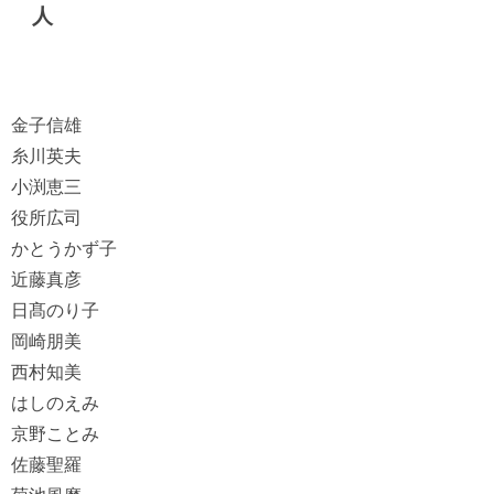
人
金子信雄
糸川英夫
小渕恵三
役所広司
かとうかず子
近藤真彦
日髙のり子
岡崎朋美
西村知美
はしのえみ
京野ことみ
佐藤聖羅