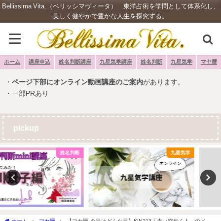
Bellissima Vita.（ベリッシマヴィータ） 東洋占術を学問として体系化し、
美しく健やかで豊かな人生を探究する。
ホーム
講座申込
姓名判断講座
九星気学講座
姓名判断
九星気学
マヤ暦
・
ページ下部にオンライン動画講座のご案内
があります。
・一部PRあり
pickup
九星気学
姓名判断
ホーム
マヤ暦
【マヤ暦-今日はどんな日】KIN213「赤い空歩く人」のメッ