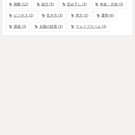
画数
(12)
凶方
(5)
読み下し
(2)
本命・月命
(3)
ビジネス
(2)
生き方
(3)
恵方
(2)
運勢
(6)
講座
(3)
太陽の紋章
(2)
ウェイブスペル
(3)