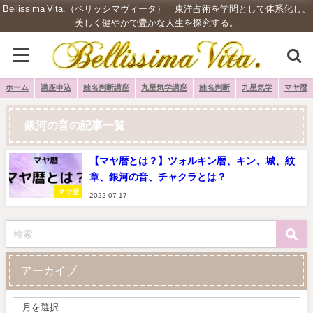
Bellissima Vita.（ベリッシマヴィータ） 東洋占術を学問として体系化し、
美しく健やかで豊かな人生を探究する。
ホーム
講座申込
姓名判断講座
九星気学講座
姓名判断
九星気学
マヤ暦
銀河の音の記事一覧
【マヤ暦とは？】ツォルキン暦、キン、城、紋
章、銀河の音、チャクラとは？
マヤ暦
2022-07-17
アーカイブ