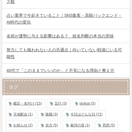
ス観
占い業界で今起きていること｜SNS集客・高額バックエンド・
AI時代の変化
名前が運勢に与える影響はある？ 姓名判断の本当の意味
努力しても報われない人の共通点｜向いていない戦場にいる可
能性
40代で「このままでいいのか」と不安になる理由と整え方
タグ
鑑定・名付け
(15)
五行
(3)
pickup
(5)
天地配合
(1)
陰陽
(3)
今日はどんな日
(72)
お知らせ
(2)
吉方
(5)
銀河の音
(1)
思想
(5)