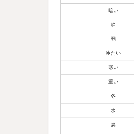
暗い
静
弱
冷たい
寒い
重い
冬
水
裏