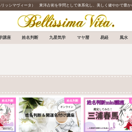
 Vita.（ベリッシマヴィータ） 東洋占術を学問として体系化し、美しく健やかで
学講座
姓名判断
九星気学
マヤ暦
易経
風水
姓名判断
姓名判断