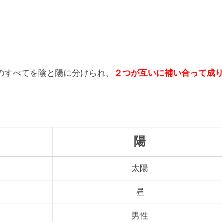
のすべてを陰と陽に分けられ、
２つが互いに補い合って成
。
陽
太陽
昼
男性