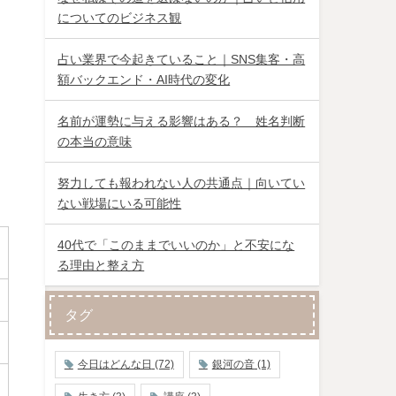
についてのビジネス観
占い業界で今起きていること｜SNS集客・高
額バックエンド・AI時代の変化
名前が運勢に与える影響はある？ 姓名判断
り
の本当の意味
努力しても報われない人の共通点｜向いてい
ない戦場にいる可能性
40代で「このままでいいのか」と不安にな
る理由と整え方
タグ
今日はどんな日
(72)
銀河の音
(1)