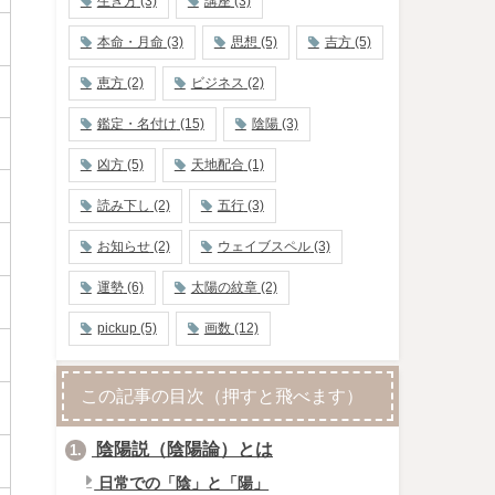
生き方
(3)
講座
(3)
本命・月命
(3)
思想
(5)
吉方
(5)
恵方
(2)
ビジネス
(2)
鑑定・名付け
(15)
陰陽
(3)
凶方
(5)
天地配合
(1)
読み下し
(2)
五行
(3)
お知らせ
(2)
ウェイブスペル
(3)
運勢
(6)
太陽の紋章
(2)
pickup
(5)
画数
(12)
この記事の目次（押すと飛べます）
陰陽説（陰陽論）とは
1.
日常での「陰」と「陽」