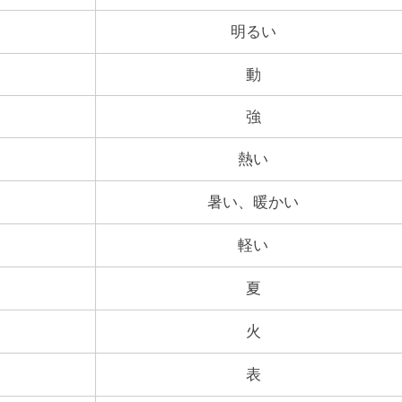
明るい
動
強
熱い
暑い、暖かい
軽い
夏
火
表