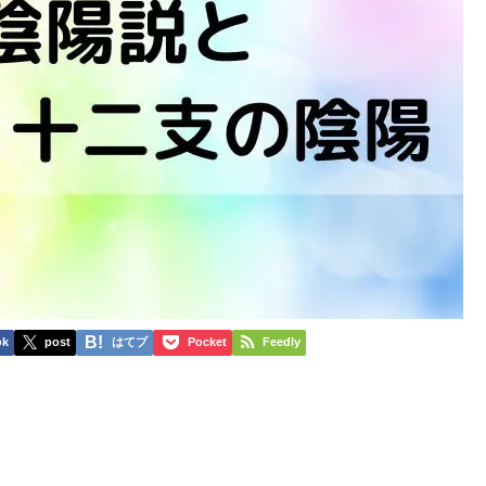
ok
post
はてブ
Pocket
Feedly