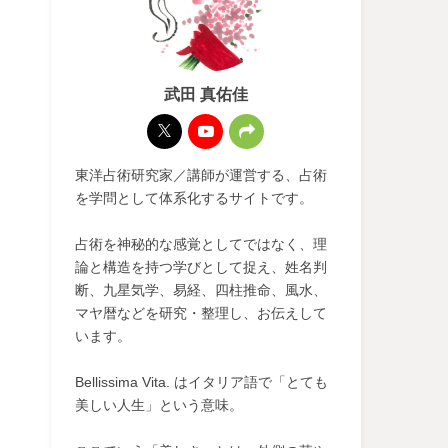
武田 真佑佳
東洋占術研究家／講師が運営する、占術
を学問として体系化するサイトです。
占術を神秘的な感覚としてではなく、理
論と構造を持つ学びとして捉え、姓名判
断、九星気学、易経、四柱推命、風水、
マヤ暦などを研究・整理し、お伝えして
います。
Bellissima Vita. はイタリア語で「とても
美しい人生」という意味。