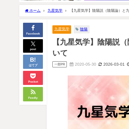
ホーム
九星気学
【九星気学】陰陽説（陰陽論）と
九星気学
陰陽
Facebook
【九星気学】陰陽説（
post
いて
2020-05-30
2026-03-01
一部PR
はてブ
Pocket
Feedly