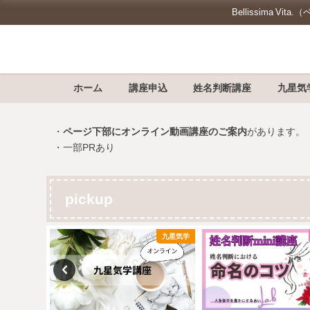
Bellissima
ホーム
講座申込
姓名判断講座
九星気
・
ページ下部にオンライン動画講座のご案内
があります。
・一部PRあり
pickup
姓名判断
九星気学