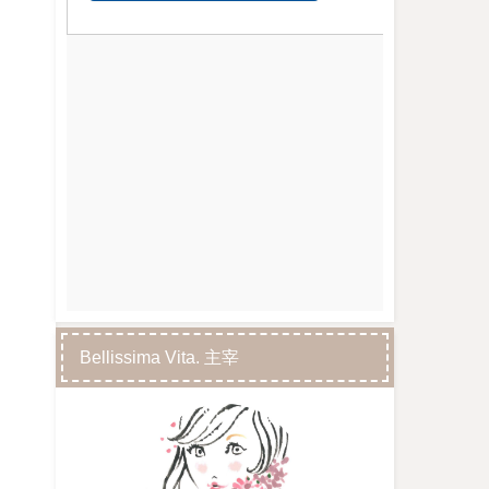
Bellissima Vita. 主宰