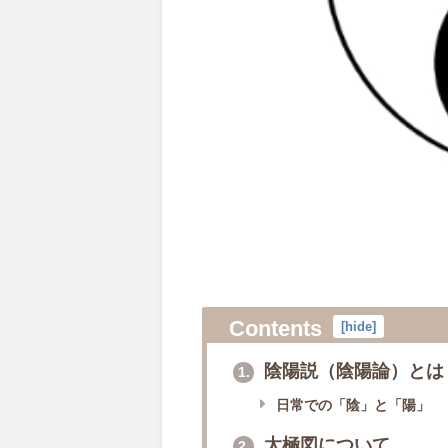
Contents
[
hide
]
陰陽説（陰陽論）とは
1.
日常での「陰」と「陽」
太極図について
2.