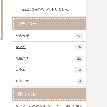
※現在は鑑定を行っておりません。
カテゴリー
姓名判断
34
マヤ暦
75
九星気学
22
コラム
13
お知らせ
3
宙
最近の投稿
なぜ私はその道を選ばないのか｜占いと信用